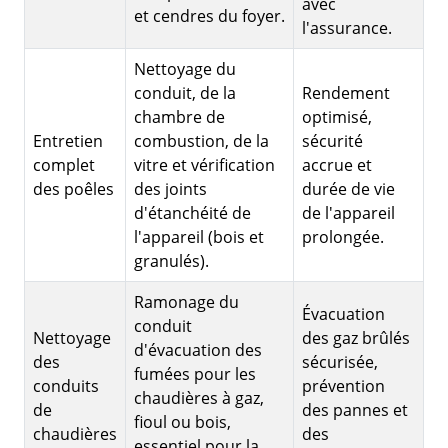
avec
et cendres du foyer.
l'assurance.
Nettoyage du
conduit, de la
Rendement
chambre de
optimisé,
Entretien
combustion, de la
sécurité
complet
vitre et vérification
accrue et
des poêles
des joints
durée de vie
d'étanchéité de
de l'appareil
l'appareil (bois et
prolongée.
granulés).
Ramonage du
Évacuation
conduit
Nettoyage
des gaz brûlés
d'évacuation des
des
sécurisée,
fumées pour les
conduits
prévention
chaudières à gaz,
de
des pannes et
fioul ou bois,
chaudières
des
essentiel pour la