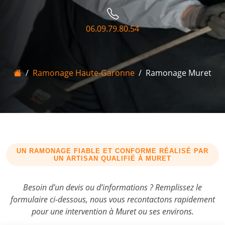
06.09.79.80.54
Accueil
Ramonage Haute-Garonne
Ramonage Muret
UN RAMONAGE FIABLE ET CONFORME RÉALISÉ PAR
UN ARTISAN QUALIFIÉ À
MURET
Besoin d’un devis ou d’informations ? Remplissez le
formulaire ci-dessous, nous vous recontactons rapidement
pour une intervention à Muret ou ses environs.