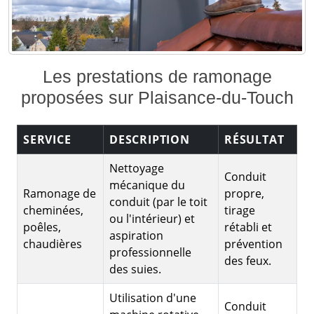
Les prestations de ramonage
proposées sur Plaisance-du-Touch
SERVICE
DESCRIPTION
RÉSULTAT
Nettoyage
Conduit
mécanique du
Ramonage de
propre,
conduit (par le toit
cheminées,
tirage
ou l'intérieur) et
poêles,
rétabli et
aspiration
chaudières
prévention
professionnelle
des feux.
des suies.
Utilisation d'une
Conduit