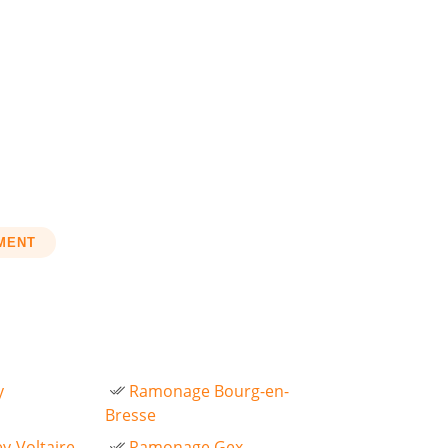
EMENT
y
Ramonage Bourg-en-
Bresse
y-Voltaire
Ramonage Gex