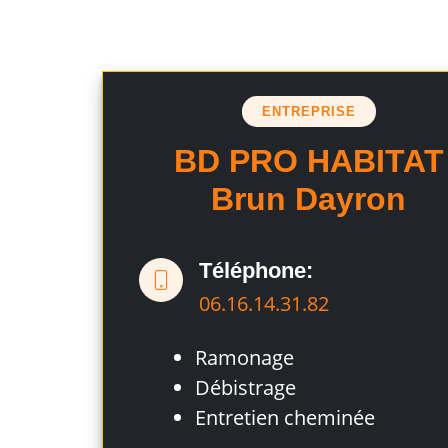
ENTREPRISE
BD PRO HABITAT
Brun Dayron
Téléphone:
06.16.14.31.82
Ramonage
Débistrage
Entretien cheminée