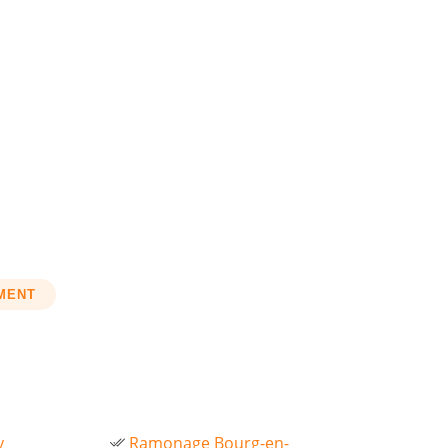
EMENT
y
Ramonage Bourg-en-