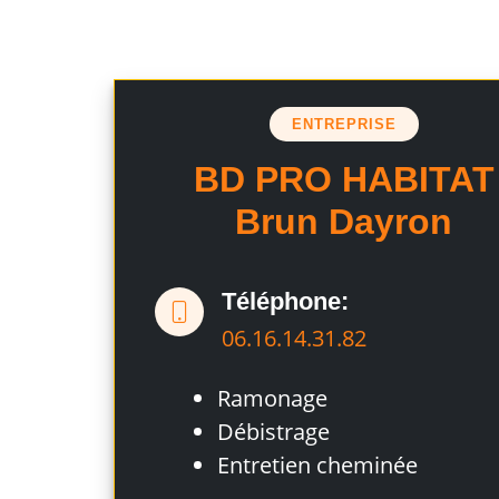
ENTREPRISE
BD PRO HABITAT
Brun Dayron
Téléphone:
06.16.14.31.82
Ramonage
Débistrage
Entretien cheminée