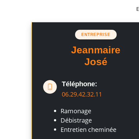
E
ENTREPRISE
Jeanmaire
José
Téléphone:
06.29.42.32.11
Ramonage
Débistrage
Entretien cheminée