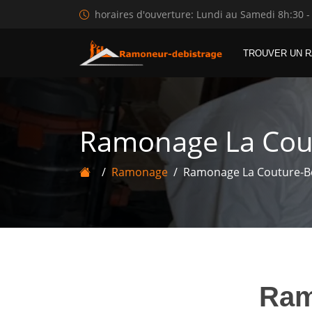
horaires d'ouverture: Lundi au Samedi 8h:30 -
TROUVER UN 
Ramonage La Cou
Ramonage
Ramonage La Couture-B
Ra