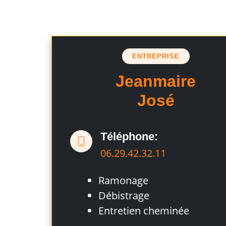
ENTREPRISE
Jeanmaire
José
Téléphone:
06.29.42.32.11
Ramonage
Débistrage
Entretien cheminée