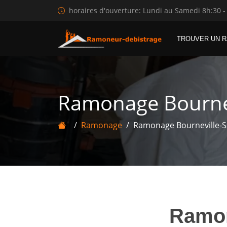
horaires d'ouverture: Lundi au Samedi 8h:30 -
TROUVER UN 
Ramonage Bournev
Ramonage
Ramonage Bourneville-S
Ramo