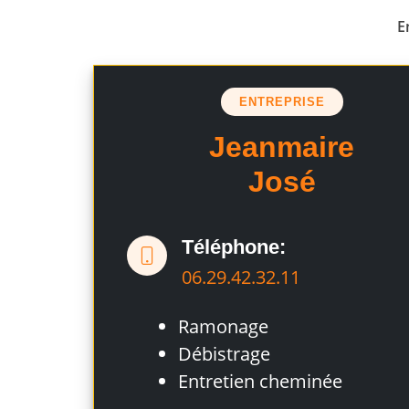
E
ENTREPRISE
Jeanmaire
José
Téléphone:
06.29.42.32.11
Ramonage
Débistrage
Entretien cheminée