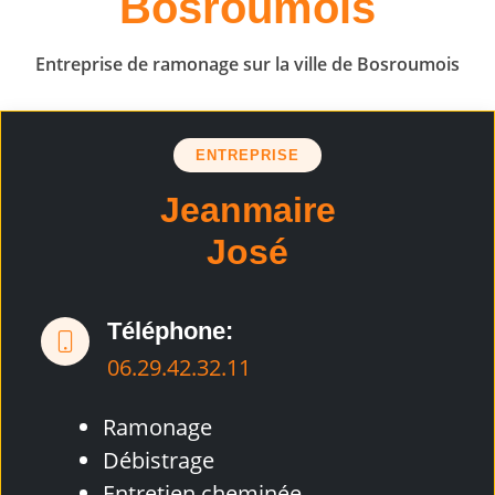
Bosroumois
Entreprise de ramonage sur la ville de Bosroumois
ENTREPRISE
Jeanmaire
José
Téléphone:
06.29.42.32.11
Ramonage
Débistrage
Entretien cheminée