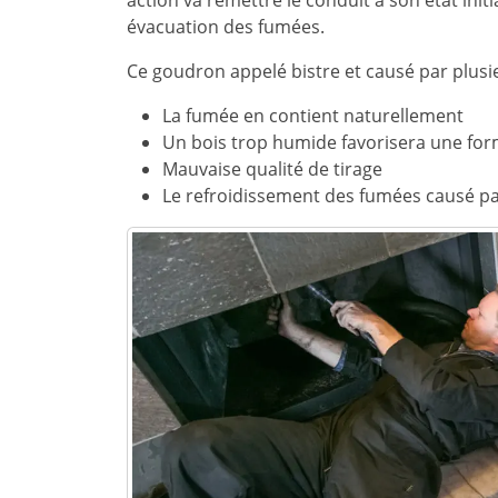
action va remettre le conduit à son état init
évacuation des fumées.
Ce goudron appelé bistre et causé par plusi
La fumée en contient naturellement
Un bois trop humide favorisera une fo
Mauvaise qualité de tirage
Le refroidissement des fumées causé pa