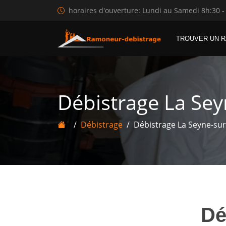
horaires d'ouverture: Lundi au Samedi 8h:30 -
TROUVER UN 
Débistrage La Se
Débistrage
Débistrage La Seyne-su
Dé