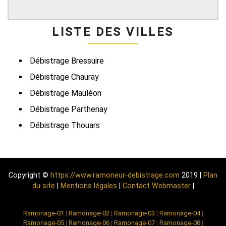
LISTE DES VILLES
Débistrage Bressuire
Débistrage Chauray
Débistrage Mauléon
Débistrage Parthenay
Débistrage Thouars
Copyright ©
https://www.ramoneur-debistrage.com
2019 |
Plan
du site
|
Mentions légales
|
Contact Webmaster
|
Ramonage-01
|
Ramonage-02
|
Ramonage-03
|
Ramonage-04
|
Ramonage-05
|
Ramonage-06
|
Ramonage-07
|
Ramonage-08
|