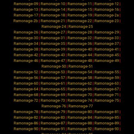
Ramonage-09
|
Ramonage-10
|
Ramonage-11
|
Ramonage-12
|
Ramonage-13
|
Ramonage-14
|
Ramonage-15
|
Ramonage-16
|
Ramonage-17
|
Ramonage-18
|
Ramonage-19
|
Ramonage-2a
|
Ramonage-2b
|
Ramonage-21
|
Ramonage-22
|
Ramonage-23
|
Ramonage-24
|
Ramonage-25
Ramonage-26
|
Ramonage-27
|
Ramonage-28
|
Ramonage-29
|
Ramonage-30
|
Ramonage-31
|
Ramonage-32
|
Ramonage-33
|
Ramonage-34
|
Ramonage-35
|
Ramonage-36
|
Ramonage-37
|
Ramonage-38
|
Ramonage-39
|
Ramonage-40
|
Ramonage-41
|
Ramonage-42
|
Ramonage-43
|
Ramonage-44
|
Ramonage-45
|
Ramonage-46
|
Ramonage-47
|
Ramonage-48
|
Ramonage-49
|
Ramonage-50
|
Ramonage-51
Ramonage-52
|
Ramonage-53
|
Ramonage-54
|
Ramonage-55
|
Ramonage-56
|
Ramonage-57
|
Ramonage-58
|
Ramonage-59
|
Ramonage-60
|
Ramonage-61
|
Ramonage-62
|
Ramonage-63
|
Ramonage-64
|
Ramonage-65
|
Ramonage-66
|
Ramonage-67
|
Ramonage-68
|
Ramonage-69
|
Ramonage-70
|
Ramonage-71
|
Ramonage-72
|
Ramonage-73
|
Ramonage-74
|
Ramonage-75
|
Ramonage-76
|
Ramonage-77
Ramonage-78
|
Ramonage-79
|
Ramonage-80
|
Ramonage-81
|
Ramonage-82
|
Ramonage-83
|
Ramonage-84
|
Ramonage-85
|
Ramonage-86
|
Ramonage-87
|
Ramonage-88
|
Ramonage-89
|
Ramonage-90
|
Ramonage-91
|
Ramonage-92
|
Ramonage-93
|