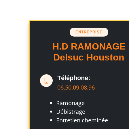
ENTREPRISE
H.D RAMONAGE
Delsuc Houston
Téléphone:
06.50.09.08.96
Ramonage
Débistrage
Entretien cheminée