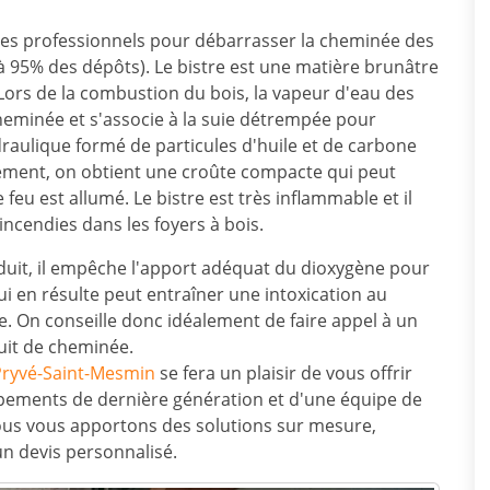
r des professionnels pour débarrasser la cheminée des
u'à 95% des dépôts). Le bistre est une matière brunâtre
Lors de la combustion du bois, la vapeur d'eau des
heminée et s'associe à la suie détrempée pour
raulique formé de particules d'huile et de carbone
nalement, on obtient une croûte compacte qui peut
feu est allumé. Le bistre est très inflammable et il
incendies dans les foyers à bois.
duit, il empêche l'apport adéquat du dioxygène pour
 en résulte peut entraîner une intoxication au
. On conseille donc idéalement de faire appel à un
duit de cheminée.
Pryvé-Saint-Mesmin
se fera un plaisir de vous offrir
ipements de dernière génération et d'une équipe de
ous vous apportons des solutions sur mesure,
un devis personnalisé.