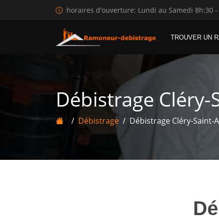
horaires d'ouverture: Lundi au Samedi 8h:30 -
TROUVER UN 
Débistrage Cléry-
Débistrage
Débistrage Cléry-Saint-
Dé