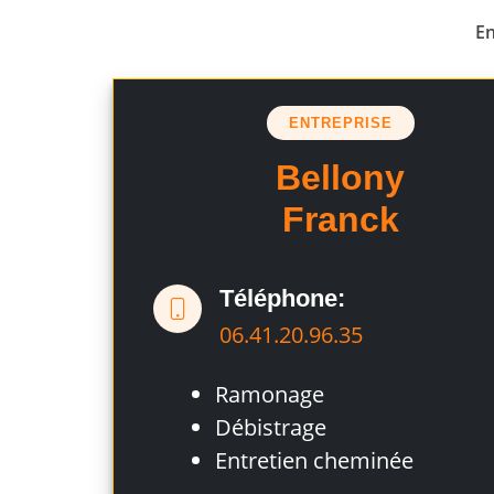
En
ENTREPRISE
Bellony
Franck
Téléphone:
06.41.20.96.35
Ramonage
Débistrage
Entretien cheminée