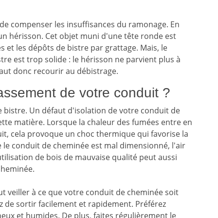
 de compenser les insuffisances du ramonage. En
un hérisson. Cet objet muni d'une tête ronde est
s et les dépôts de bistre par grattage. Mais, le
stre est trop solide : le hérisson ne parvient plus à
 faut donc recourir au débistrage.
assement de votre conduit ?
 bistre. Un défaut d'isolation de votre conduit de
tte matière. Lorsque la chaleur des fumées entre en
uit, cela provoque un choc thermique qui favorise la
e le conduit de cheminée est mal dimensionné, l'air
l'utilisation de bois de mauvaise qualité peut aussi
cheminée.
faut veiller à ce que votre conduit de cheminée soit
z de sortir facilement et rapidement. Préférez
neux et humides. De plus, faites régulièrement le