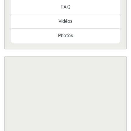
F.A.Q
Vidéos
Photos