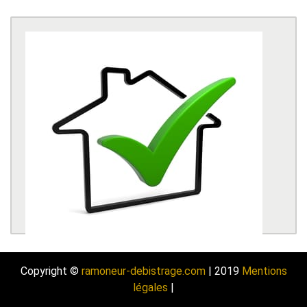
Copyright ©
ramoneur-debistrage.com
| 2019
Mentions
légales
|