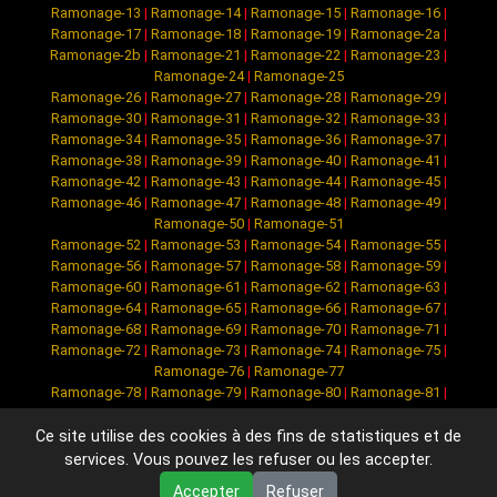
Ramonage-13
|
Ramonage-14
|
Ramonage-15
|
Ramonage-16
|
Ramonage-17
|
Ramonage-18
|
Ramonage-19
|
Ramonage-2a
|
Ramonage-2b
|
Ramonage-21
|
Ramonage-22
|
Ramonage-23
|
Ramonage-24
|
Ramonage-25
Ramonage-26
|
Ramonage-27
|
Ramonage-28
|
Ramonage-29
|
Ramonage-30
|
Ramonage-31
|
Ramonage-32
|
Ramonage-33
|
Ramonage-34
|
Ramonage-35
|
Ramonage-36
|
Ramonage-37
|
Ramonage-38
|
Ramonage-39
|
Ramonage-40
|
Ramonage-41
|
Ramonage-42
|
Ramonage-43
|
Ramonage-44
|
Ramonage-45
|
Ramonage-46
|
Ramonage-47
|
Ramonage-48
|
Ramonage-49
|
Ramonage-50
|
Ramonage-51
Ramonage-52
|
Ramonage-53
|
Ramonage-54
|
Ramonage-55
|
Ramonage-56
|
Ramonage-57
|
Ramonage-58
|
Ramonage-59
|
Ramonage-60
|
Ramonage-61
|
Ramonage-62
|
Ramonage-63
|
Ramonage-64
|
Ramonage-65
|
Ramonage-66
|
Ramonage-67
|
Ramonage-68
|
Ramonage-69
|
Ramonage-70
|
Ramonage-71
|
Ramonage-72
|
Ramonage-73
|
Ramonage-74
|
Ramonage-75
|
Ramonage-76
|
Ramonage-77
Ramonage-78
|
Ramonage-79
|
Ramonage-80
|
Ramonage-81
|
Ramonage-82
|
Ramonage-83
|
Ramonage-84
|
Ramonage-85
|
Ramonage-86
|
Ramonage-87
|
Ramonage-88
|
Ramonage-89
|
Ce site utilise des cookies à des fins de statistiques et de
Ramonage-90
|
Ramonage-91
|
Ramonage-92
|
Ramonage-93
|
services. Vous pouvez les refuser ou les accepter.
Ramonage-94
|
Ramonage-95
Accepter
Refuser