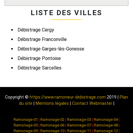
LISTE DES VILLES
Débistrage Cergy
Débistrage Franconville
Débistrage Garges-lès-Gonesse
Débistrage Pontoise
Débistrage Sarcelles
Copyright ©
https://www.ramoneur-debistrage.com
2019 |
Plan
du site
|
Mentions légales
|
Contact Webmaster
|
Ramonage-01
|
Ramonage-02
|
Ramonage-03
|
Ramonage-04
|
Ramonage-05
|
Ramonage-06
|
Ramonage-07
|
Ramonage-08
|
Ramonage-09
|
Ramonage-10
|
Ramonage-11
|
Ramonage-12
|