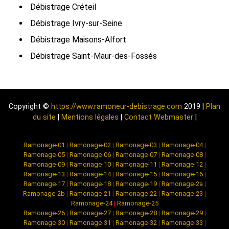
Débistrage Créteil
Débistrage Ivry-sur-Seine
Débistrage Maisons-Alfort
Débistrage Saint-Maur-des-Fossés
Copyright ©
https://www.ramoneur-debistrage.com
2019 |
Plan
du site
|
Mentions légales
|
Contact Webmaster
|
Ramonage-01
|
Ramonage-02
|
Ramonage-03
|
Ramonage-04
|
Ramonage-05
|
Ramonage-06
|
Ramonage-07
|
Ramonage-08
|
Ramonage-09
|
Ramonage-10
|
Ramonage-11
|
Ramonage-12
|
Ramonage-13
|
Ramonage-14
|
Ramonage-15
|
Ramonage-16
|
Ramonage-17
|
Ramonage-18
|
Ramonage-19
|
Ramonage-2a
|
Ramonage-2b
|
Ramonage-21
|
Ramonage-22
|
Ramonage-23
|
Ramonage-24
|
Ramonage-25
Ramonage-26
|
Ramonage-27
|
Ramonage-28
|
Ramonage-29
|
Ramonage-30
|
Ramonage-31
|
Ramonage-32
|
Ramonage-33
|