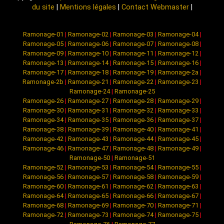
du site
|
Mentions légales
|
Contact Webmaster
|
Ramonage-01
|
Ramonage-02
|
Ramonage-03
|
Ramonage-04
|
Ramonage-05
|
Ramonage-06
|
Ramonage-07
|
Ramonage-08
|
Ramonage-09
|
Ramonage-10
|
Ramonage-11
|
Ramonage-12
|
Ramonage-13
|
Ramonage-14
|
Ramonage-15
|
Ramonage-16
|
Ramonage-17
|
Ramonage-18
|
Ramonage-19
|
Ramonage-2a
|
Ramonage-2b
|
Ramonage-21
|
Ramonage-22
|
Ramonage-23
|
Ramonage-24
|
Ramonage-25
Ramonage-26
|
Ramonage-27
|
Ramonage-28
|
Ramonage-29
|
Ramonage-30
|
Ramonage-31
|
Ramonage-32
|
Ramonage-33
|
Ramonage-34
|
Ramonage-35
|
Ramonage-36
|
Ramonage-37
|
Ramonage-38
|
Ramonage-39
|
Ramonage-40
|
Ramonage-41
|
Ramonage-42
|
Ramonage-43
|
Ramonage-44
|
Ramonage-45
|
Ramonage-46
|
Ramonage-47
|
Ramonage-48
|
Ramonage-49
|
Ramonage-50
|
Ramonage-51
Ramonage-52
|
Ramonage-53
|
Ramonage-54
|
Ramonage-55
|
Ramonage-56
|
Ramonage-57
|
Ramonage-58
|
Ramonage-59
|
Ramonage-60
|
Ramonage-61
|
Ramonage-62
|
Ramonage-63
|
Ramonage-64
|
Ramonage-65
|
Ramonage-66
|
Ramonage-67
|
Ramonage-68
|
Ramonage-69
|
Ramonage-70
|
Ramonage-71
|
Ramonage-72
|
Ramonage-73
|
Ramonage-74
|
Ramonage-75
|