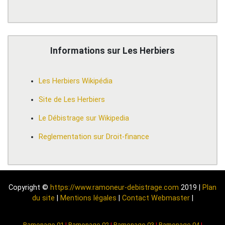
Informations sur Les Herbiers
Les Herbiers Wikipédia
Site de Les Herbiers
Le Débistrage sur Wikipedia
Reglementation sur Droit-finance
Copyright ©
https://www.ramoneur-debistrage.com
2019 |
Plan
du site
|
Mentions légales
|
Contact Webmaster
|
Ramonage-01
|
Ramonage-02
|
Ramonage-03
|
Ramonage-04
|