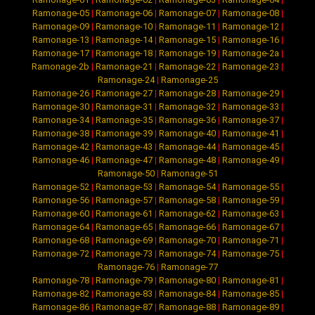
Ramonage-05
|
Ramonage-06
|
Ramonage-07
|
Ramonage-08
|
Ramonage-09
|
Ramonage-10
|
Ramonage-11
|
Ramonage-12
|
Ramonage-13
|
Ramonage-14
|
Ramonage-15
|
Ramonage-16
|
Ramonage-17
|
Ramonage-18
|
Ramonage-19
|
Ramonage-2a
|
Ramonage-2b
|
Ramonage-21
|
Ramonage-22
|
Ramonage-23
|
Ramonage-24
|
Ramonage-25
Ramonage-26
|
Ramonage-27
|
Ramonage-28
|
Ramonage-29
|
Ramonage-30
|
Ramonage-31
|
Ramonage-32
|
Ramonage-33
|
Ramonage-34
|
Ramonage-35
|
Ramonage-36
|
Ramonage-37
|
Ramonage-38
|
Ramonage-39
|
Ramonage-40
|
Ramonage-41
|
Ramonage-42
|
Ramonage-43
|
Ramonage-44
|
Ramonage-45
|
Ramonage-46
|
Ramonage-47
|
Ramonage-48
|
Ramonage-49
|
Ramonage-50
|
Ramonage-51
Ramonage-52
|
Ramonage-53
|
Ramonage-54
|
Ramonage-55
|
Ramonage-56
|
Ramonage-57
|
Ramonage-58
|
Ramonage-59
|
Ramonage-60
|
Ramonage-61
|
Ramonage-62
|
Ramonage-63
|
Ramonage-64
|
Ramonage-65
|
Ramonage-66
|
Ramonage-67
|
Ramonage-68
|
Ramonage-69
|
Ramonage-70
|
Ramonage-71
|
Ramonage-72
|
Ramonage-73
|
Ramonage-74
|
Ramonage-75
|
Ramonage-76
|
Ramonage-77
Ramonage-78
|
Ramonage-79
|
Ramonage-80
|
Ramonage-81
|
Ramonage-82
|
Ramonage-83
|
Ramonage-84
|
Ramonage-85
|
Ramonage-86
|
Ramonage-87
|
Ramonage-88
|
Ramonage-89
|