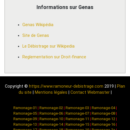
Informations sur Genas
Genas Wikipédia
Site de Genas
Le Débistrage sur Wikipedia
Reglementation sur Droit-finance
Copyright ©
https://www.ramoneur-debistrage.com
2019 |
Plan
du site
|
Mentions légales
|
Contact Webmaster
|
Ramonage-01
|
Ramonage-02
|
Ramonage-03
|
Ramonage-04
|
Ramonage-05
|
Ramonage-06
|
Ramonage-07
|
Ramonage-08
|
Ramonage-09
|
Ramonage-10
|
Ramonage-11
|
Ramonage-12
|
Ramonage-13
|
Ramonage-14
|
Ramonage-15
|
Ramonage-16
|
Ramonage-17
|
Ramonage-18
|
Ramonage-19
|
Ramonage-2a
|