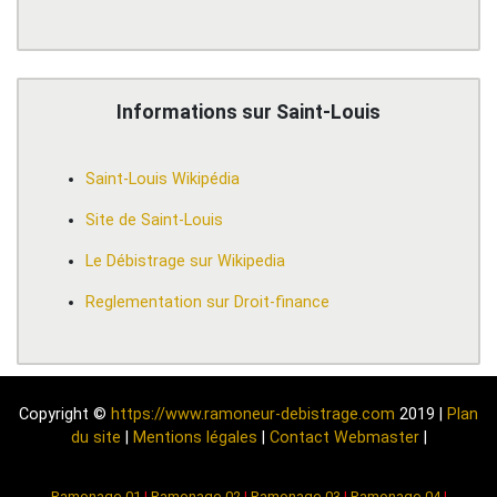
Informations sur Saint-Louis
Saint-Louis Wikipédia
Site de Saint-Louis
Le Débistrage sur Wikipedia
Reglementation sur Droit-finance
Copyright ©
https://www.ramoneur-debistrage.com
2019 |
Plan
du site
|
Mentions légales
|
Contact Webmaster
|
Ramonage-01
|
Ramonage-02
|
Ramonage-03
|
Ramonage-04
|