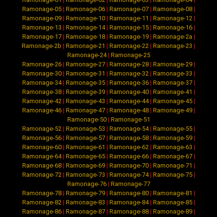
Ramonage-05
|
Ramonage-06
|
Ramonage-07
|
Ramonage-08
|
Ramonage-09
|
Ramonage-10
|
Ramonage-11
|
Ramonage-12
|
Ramonage-13
|
Ramonage-14
|
Ramonage-15
|
Ramonage-16
|
Ramonage-17
|
Ramonage-18
|
Ramonage-19
|
Ramonage-2a
|
Ramonage-2b
|
Ramonage-21
|
Ramonage-22
|
Ramonage-23
|
Ramonage-24
|
Ramonage-25
Ramonage-26
|
Ramonage-27
|
Ramonage-28
|
Ramonage-29
|
Ramonage-30
|
Ramonage-31
|
Ramonage-32
|
Ramonage-33
|
Ramonage-34
|
Ramonage-35
|
Ramonage-36
|
Ramonage-37
|
Ramonage-38
|
Ramonage-39
|
Ramonage-40
|
Ramonage-41
|
Ramonage-42
|
Ramonage-43
|
Ramonage-44
|
Ramonage-45
|
Ramonage-46
|
Ramonage-47
|
Ramonage-48
|
Ramonage-49
|
Ramonage-50
|
Ramonage-51
Ramonage-52
|
Ramonage-53
|
Ramonage-54
|
Ramonage-55
|
Ramonage-56
|
Ramonage-57
|
Ramonage-58
|
Ramonage-59
|
Ramonage-60
|
Ramonage-61
|
Ramonage-62
|
Ramonage-63
|
Ramonage-64
|
Ramonage-65
|
Ramonage-66
|
Ramonage-67
|
Ramonage-68
|
Ramonage-69
|
Ramonage-70
|
Ramonage-71
|
Ramonage-72
|
Ramonage-73
|
Ramonage-74
|
Ramonage-75
|
Ramonage-76
|
Ramonage-77
Ramonage-78
|
Ramonage-79
|
Ramonage-80
|
Ramonage-81
|
Ramonage-82
|
Ramonage-83
|
Ramonage-84
|
Ramonage-85
|
Ramonage-86
|
Ramonage-87
|
Ramonage-88
|
Ramonage-89
|