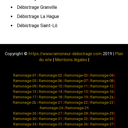
Débistrage Granville
Débistrage La Hague
Débistrage Saint-Lô
Copyright ©
https://www.ramoneur-debistrage.com
2019 |
Plan
du site
|
Mentions légales
|
Ramonage-01
|
Ramonage-02
|
Ramonage-03
|
Ramonage-04
|
Ramonage-05
|
Ramonage-06
|
Ramonage-07
|
Ramonage-08
|
Ramonage-09
|
Ramonage-10
|
Ramonage-11
|
Ramonage-12
|
Ramonage-13
|
Ramonage-14
|
Ramonage-15
|
Ramonage-16
|
Ramonage-17
|
Ramonage-18
|
Ramonage-19
|
Ramonage-2a
|
Ramonage-2b
|
Ramonage-21
|
Ramonage-22
|
Ramonage-23
|
Ramonage-24
|
Ramonage-25
Ramonage-26
|
Ramonage-27
|
Ramonage-28
|
Ramonage-29
|
Ramonage-30
|
Ramonage-31
|
Ramonage-32
|
Ramonage-33
|
Ramonage-34
|
Ramonage-35
|
Ramonage-36
|
Ramonage-37
|