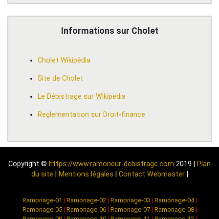
Informations sur Cholet
Cholet Wikipédia
Site de Cholet
Le Débistrage sur Wikipedia
Reglementation sur Droit-finance
Copyright ©
https://www.ramoneur-debistrage.com
2019 |
Plan
du site
|
Mentions légales
|
Contact Webmaster
|
Ramonage-01
|
Ramonage-02
|
Ramonage-03
|
Ramonage-04
|
Ramonage-05
|
Ramonage-06
|
Ramonage-07
|
Ramonage-08
|
Ramonage-09
|
Ramonage-10
|
Ramonage-11
|
Ramonage-12
|