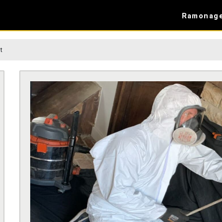
Ramonag
t