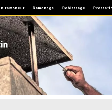
un ramoneur
Ramonage
Debistrage
Prestati
in