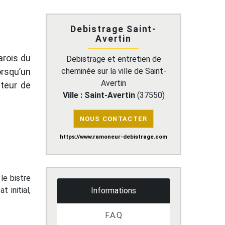
Debistrage Saint-
Avertin
arois du
Debistrage et entretien de
orsqu’un
cheminée sur la ville de Saint-
Avertin
cteur de
Ville :
Saint-Avertin
(
37550
)
NOUS CONTACTER
https://www.ramoneur-debistrage.com
le bistre
 initial,
Informations
F.A.Q