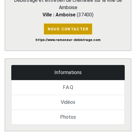
Debistrage et entretien de cheminée sur la ville de
Amboise
Ville :
Amboise
(
37400
)
NOUS CONTACTER
https://www.ramoneur-debistrage.com
Informations
F.A.Q
Vidéos
Photos