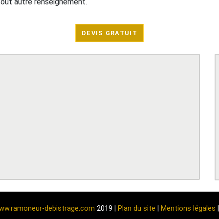
tout autre renseignement.
DEVIS GRATUIT
www.ramoneur-debistrage.com
2019 |
Plan du site
|
Mentions légales