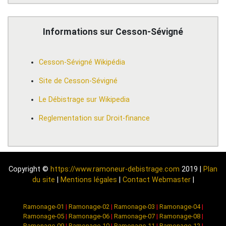
Informations sur Cesson-Sévigné
Cesson-Sévigné Wikipédia
Site de Cesson-Sévigné
Le Débistrage sur Wikipedia
Reglementation sur Droit-finance
Copyright ©
https://www.ramoneur-debistrage.com
2019 |
Plan
du site
|
Mentions légales
|
Contact Webmaster
|
Ramonage-01
|
Ramonage-02
|
Ramonage-03
|
Ramonage-04
|
Ramonage-05
|
Ramonage-06
|
Ramonage-07
|
Ramonage-08
|
Ramonage-09
|
Ramonage-10
|
Ramonage-11
|
Ramonage-12
|