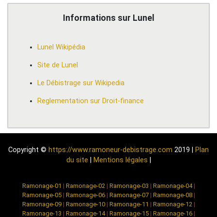
Informations sur Lunel
Lunel Wikipédia
Site de Lunel
Le Débistrage sur Wikipedia
Reglementation sur Droit-finance
Copyright ©
https://www.ramoneur-debistrage.com
2019 |
Plan
du site
|
Mentions légales
|
Ramonage-01
|
Ramonage-02
|
Ramonage-03
|
Ramonage-04
|
Ramonage-05
|
Ramonage-06
|
Ramonage-07
|
Ramonage-08
|
Ramonage-09
|
Ramonage-10
|
Ramonage-11
|
Ramonage-12
|
Ramonage-13
|
Ramonage-14
|
Ramonage-15
|
Ramonage-16
|