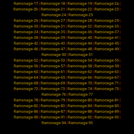
Ramonage-17
|
Ramonage-18
|
Ramonage-19
|
Ramonage-2a
|
Ramonage-2b
|
Ramonage-21
|
Ramonage-22
|
Ramonage-23
|
Ramonage-24
|
Ramonage-25
Ramonage-26
|
Ramonage-27
|
Ramonage-28
|
Ramonage-29
|
Ramonage-30
|
Ramonage-31
|
Ramonage-32
|
Ramonage-33
|
Ramonage-34
|
Ramonage-35
|
Ramonage-36
|
Ramonage-37
|
Ramonage-38
|
Ramonage-39
|
Ramonage-40
|
Ramonage-41
|
Ramonage-42
|
Ramonage-43
|
Ramonage-44
|
Ramonage-45
|
Ramonage-46
|
Ramonage-47
|
Ramonage-48
|
Ramonage-49
|
Ramonage-50
|
Ramonage-51
Ramonage-52
|
Ramonage-53
|
Ramonage-54
|
Ramonage-55
|
Ramonage-56
|
Ramonage-57
|
Ramonage-58
|
Ramonage-59
|
Ramonage-60
|
Ramonage-61
|
Ramonage-62
|
Ramonage-63
|
Ramonage-64
|
Ramonage-65
|
Ramonage-66
|
Ramonage-67
|
Ramonage-68
|
Ramonage-69
|
Ramonage-70
|
Ramonage-71
|
Ramonage-72
|
Ramonage-73
|
Ramonage-74
|
Ramonage-75
|
Ramonage-76
|
Ramonage-77
Ramonage-78
|
Ramonage-79
|
Ramonage-80
|
Ramonage-81
|
Ramonage-82
|
Ramonage-83
|
Ramonage-84
|
Ramonage-85
|
Ramonage-86
|
Ramonage-87
|
Ramonage-88
|
Ramonage-89
|
Ramonage-90
|
Ramonage-91
|
Ramonage-92
|
Ramonage-93
|
Ramonage-94
|
Ramonage-95