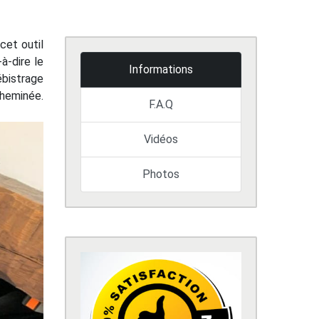
cet outil
à-dire le
Informations
ébistrage
inée.
F.A.Q
Vidéos
Photos