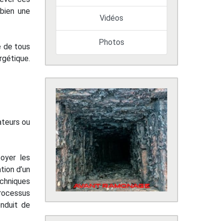
bien une
Vidéos
Photos
e de tous
rgétique.
ateurs ou
oyer les
tion d’un
echniques
processus
onduit de