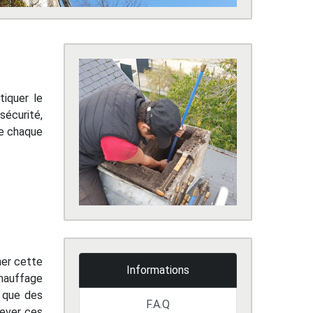
tiquer le
sécurité,
re chaque
ner cette
Informations
chauffage
i que des
F.A.Q
lever ces