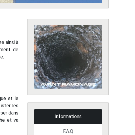
e ainsi à
ement de
e.
que et le
uster les
sser dans
Informations
che et va
F.A.Q