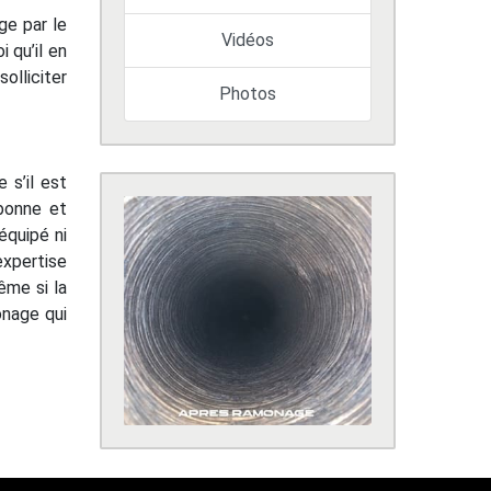
ge par le
Vidéos
 qu’il en
olliciter
Photos
 s’il est
 bonne et
équipé ni
expertise
ême si la
onage qui