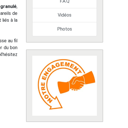
F.A.Q
 granulé
,
areils de
Vidéos
liés à la
Photos
se au fil
er du bon
N’hésitez