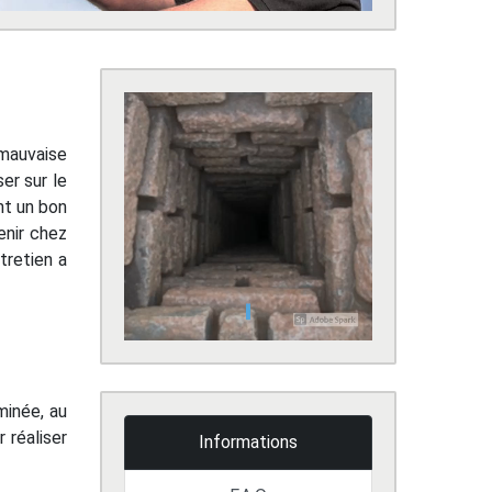
 mauvaise
er sur le
nt un bon
enir chez
tretien a
minée, au
 réaliser
Informations