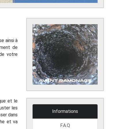
e ainsi à
ement de
de votre
que et le
uster les
Informations
sser dans
che et va
F.A.Q