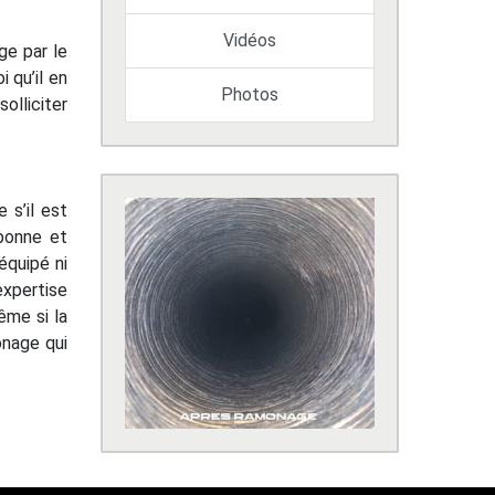
Vidéos
ge par le
 qu’il en
Photos
olliciter
 s’il est
 bonne et
équipé ni
expertise
ême si la
onage qui