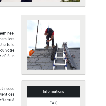
heminée
,
era, lors
Une telle
 ou votre
e dû à un
ut risque
Informations
vient des
effectué
F.A.Q