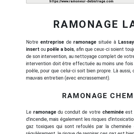
https://www.ramoneur-debistrage.com
RAMONAGE L
Notre
entreprise
de
ramonage
située à
Lassay
insert
ou
poêle a bois
, afin que ceux-ci soient to
de son intervention, au nettoyage complet de votre 
intervention doit être effectuée au moins une fois 
poêle, pour que celui-ci soit bien propre. Là aussi
mauvais entretien (avec encrassement).
RAMONAGE CHEMI
Le
ramonage
du conduit de votre
cheminée
est 
d’incendie, mais également les risques d’intoxicat
gaz toxiques qui sont refoulés par la cheminée
régulièrement, le risque de respirer ces gaz est bi