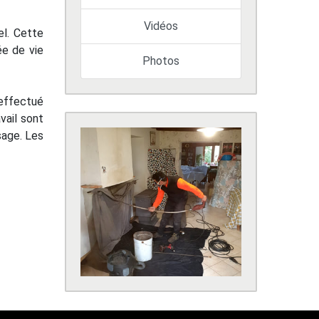
Vidéos
el. Cette
ée de vie
Photos
 effectué
vail sont
sage. Les