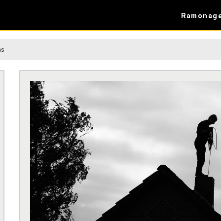
Ramonag
ns