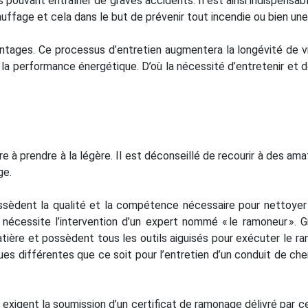
ts pouvant entraîner de graves accidents. Il est ainsi indispens
ffage et cela dans le but de prévenir tout incendie ou bien un
ntages. Ce processus d’entretien augmentera la longévité de v
ra la performance énergétique. D’où la nécessité d’entretenir 
e à prendre à la légère. Il est déconseillé de recourir à des a
ge.
ossèdent la qualité et la compétence nécessaire pour nettoye
n nécessite l’intervention d’un expert nommé « le ramoneur ». 
tière et possèdent tous les outils aiguisés pour exécuter le ram
ues différentes que ce soit pour l’entretien d’un conduit de ch
 exigent la soumission d’un certificat de ramonage délivré par c