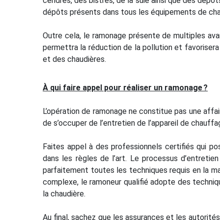
cendres, des bistres, de la suie ainsi que des dépô
dépôts présents dans tous les équipements de chau
Outre cela, le ramonage présente de multiples ava
permettra la réduction de la pollution et favorise
et des chaudières.
À qui faire appel pour réaliser un ramonage ?
L’opération de ramonage ne constitue pas une affair
de s’occuper de l’entretien de l’appareil de chauffa
Faites appel à des professionnels certifiés qui p
dans les règles de l’art. Le processus d’entretie
parfaitement toutes les techniques requis en la ma
complexe, le ramoneur qualifié adopte des techniq
la chaudière.
Au final, sachez que les assurances et les autorités