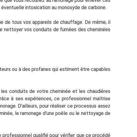
able que vous recouriez au ramonage pour enlever ces
e éventuelle intoxication au monoxyde de carbone.
ie de tous vos appareils de chauffage. De même, il
et de nettoyer vos conduits de fumées des cheminées
mateurs ou à des profanes qui estiment être capables
r les conduits de votre cheminée et les chaudières
Grâce à ses expériences, ce professionnel maîtrise
onage. D’ailleurs, pour réaliser ce processus assez
eminée, le ramonage d’une poêle ou le nettoyage de
e professionnel qualifié pour vérifier que ce procédé