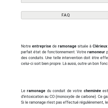
F.A.Q
Notre
entreprise
de
ramonage
située à
Clérieux
parfait état de fonctionnement. Votre
ramoneur
p
des conduits. Une telle intervention doit être eff
celui-ci soit bien propre. Là aussi, outre un bon f
Le
ramonage
du conduit de votre
cheminée
est 
d’intoxication au CO (monoxyde de carbone). Ce gaz
Si le ramonage n’est pas effectué régulièrement, le