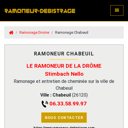
Toggle
Ramonage Drome
Ramonage Chabeuil
RAMONEUR CHABEUIL
LE RAMONEUR DE LA DRÔME
Stimbach Nello
Ramonage et entretien de cheminée sur la ville de
Chabeuil
Ville :
Chabeuil
(
26120
)
06.33.58.99.97
NOUS CONTACTER
https://www.ramoneur-debistrage.com