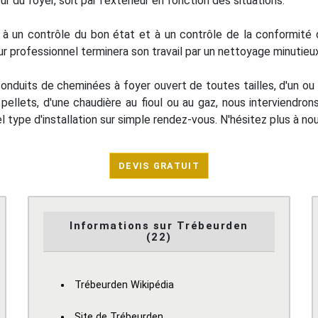
r du foyer, soit par l'extérieur en fonction des situations.
 un contrôle du bon état et à un contrôle de la conformité 
ur professionnel terminera son travail par un nettoyage minutieux
conduits de cheminées à foyer ouvert de toutes tailles, d'un ou
à pellets, d'une chaudière au fioul ou au gaz, nous interviendr
 type d'installation sur simple rendez-vous. N'hésitez plus à n
DEVIS GRATUIT
Informations sur Trébeurden
(22)
Trébeurden Wikipédia
Site de Trébeurden