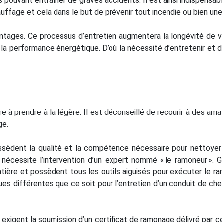
ts pouvant entraîner de graves accidents. Il est ainsi indispens
ffage et cela dans le but de prévenir tout incendie ou bien un
ntages. Ce processus d’entretien augmentera la longévité de v
ra la performance énergétique. D’où la nécessité d’entretenir 
e à prendre à la légère. Il est déconseillé de recourir à des a
ge.
ossèdent la qualité et la compétence nécessaire pour nettoye
n nécessite l’intervention d’un expert nommé « le ramoneur ». 
tière et possèdent tous les outils aiguisés pour exécuter le ram
ues différentes que ce soit pour l’entretien d’un conduit de ch
 exigent la soumission d’un certificat de ramonage délivré par c