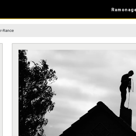
Ramonag
r-Rance