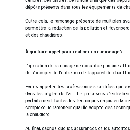
cendres, des bistres, de la suie ainsi que des dépô
dépôts présents dans tous les équipements de chau
Outre cela, le ramonage présente de multiples ava
permettra la réduction de la pollution et favorise
et des chaudières.
À qui faire appel pour réaliser un ramonage ?
L’opération de ramonage ne constitue pas une affair
de s’occuper de l’entretien de l’appareil de chauffa
Faites appel à des professionnels certifiés qui p
dans les règles de l’art. Le processus d’entretie
parfaitement toutes les techniques requis en la ma
complexe, le ramoneur qualifié adopte des techniq
la chaudière.
Au final, sachez que les assurances et les autorités