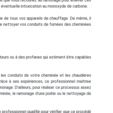
able que vous recouriez au ramonage pour enlever ces
e éventuelle intoxication au monoxyde de carbone.
ie de tous vos appareils de chauffage. De même, il
et de nettoyer vos conduits de fumées des cheminées
mateurs ou à des profanes qui estiment être capables
r les conduits de votre cheminée et les chaudières
Grâce à ses expériences, ce professionnel maîtrise
onage. D’ailleurs, pour réaliser ce processus assez
eminée, le ramonage d’une poêle ou le nettoyage de
e professionnel qualifié pour vérifier que ce procédé