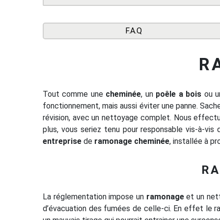
F.A.Q
R
Tout comme une
cheminée
, un
poêle a bois
ou un
fonctionnement, mais aussi éviter une panne. Sachez
révision, avec un nettoyage complet. Nous effectu
plus, vous seriez tenu pour responsable vis-à-vis
entreprise
de
ramonage cheminée
, installée à p
RA
La réglementation impose un
ramonage
et un net
d’évacuation des fumées de celle-ci. En effet le 