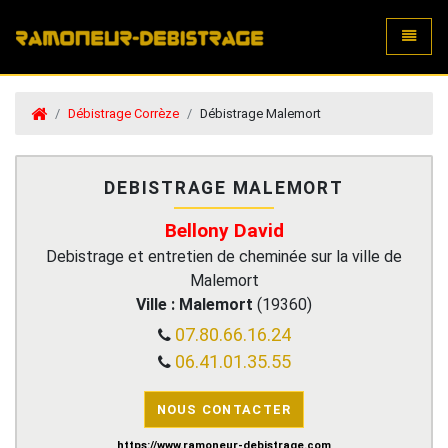
Toggle
Débistrage Corrèze
Débistrage Malemort
DEBISTRAGE MALEMORT
Bellony David
Debistrage et entretien de cheminée sur la ville de
Malemort
Ville :
Malemort
(
19360
)
07.80.66.16.24
06.41.01.35.55
NOUS CONTACTER
https://www.ramoneur-debistrage.com